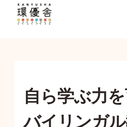
内
容
を
ス
キ
ッ
プ
自ら学ぶ力を
バイリンガル